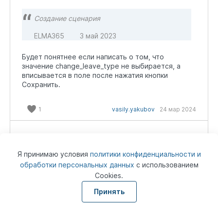
Создание сценария
ELMA365
3 май 2023
Будет понятнее если написать о том, что
значение change_leave_type не выбирается, а
вписывается в поле после нажатия кнопки
Сохранить.
1
vasily.yakubov
24 мар 2024
2.4.1. Добавление
динамических элементов на
Я принимаю условия
политики конфиденциальности и
обработки персональных данных
с использованием
форму создания
Cookies.
Принять
Спасибо за оставленные комментарии. Мы
обновили Краткое руководство по созданию Low-
code решений. В эту статью добавили ссылку на