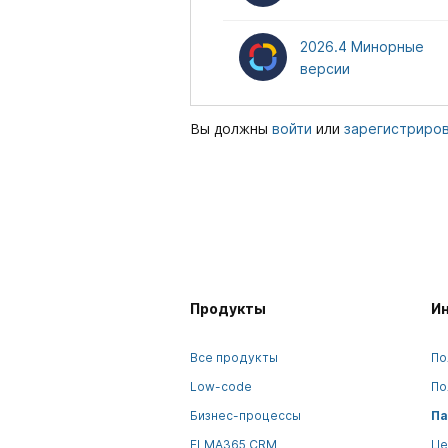
2026.4 Минорные
версии
Вы должны
или
войти
зарегистриро
Продукты
И
Все продукты
По
Low-code
По
Бизнес-процессы
Па
ELMA365 CRM
Це