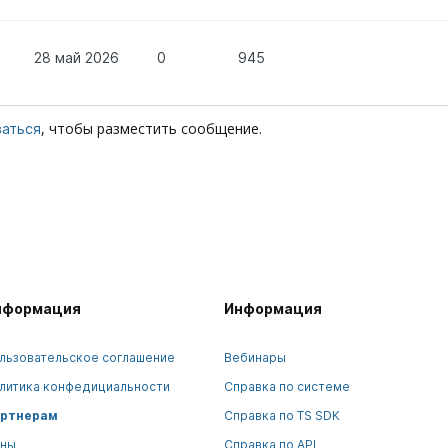
28 май 2026
0
945
, чтобы разместить сообщение.
ваться
нформация
Информация
льзовательское соглашение
Вебинары
литика конфедициальности
Справка по системе
ртнерам
Справка по TS SDK
ны
Справка по API