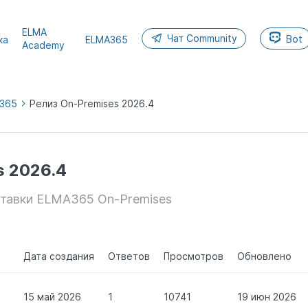
ELMA
Чат Community
Bot
ка
ELMA365
Academy
A365
Релиз On-Premises 2026.4
MA365
s 2026.4
тавки ELMA365 On-Premises
Дата создания
Ответов
Просмотров
Обновлено
15 май 2026
1
10741
19 июн 2026