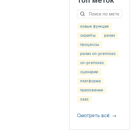
Топ меток
новые функции
скрипты
релиз
процессы
релиз on-premises
on-premises
сценарии
платформа
приложение
saas
Смотреть всё