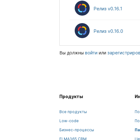
Релиз v0.16.1
Релиз v0.16.0
Вы должны
или
войти
зарегистриро
Продукты
И
Все продукты
По
Low-code
По
Бизнес-процессы
Па
ELMA365 CRM
Це