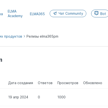
ELMA
Чат Community
Bot
ка
ELMA365
Academy
их продуктов
Релизы elma365pm
m
Дата создания
Ответов
Просмотров
Обновлено
19 апр 2024
0
1000