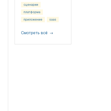
сценарии
платформа
приложение
saas
Смотреть всё