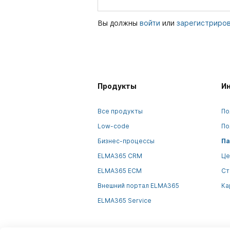
Вы должны
или
войти
зарегистриро
Продукты
И
Все продукты
По
Low-code
По
Бизнес-процессы
Па
ELMA365 CRM
Це
ELMA365 ECM
Ст
Внешний портал ELMA365
Ка
ELMA365 Service