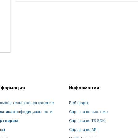
нформация
Информация
льзовательское соглашение
Вебинары
литика конфедициальности
Справка по системе
ртнерам
Справка по TS SDK
ны
Справка по API