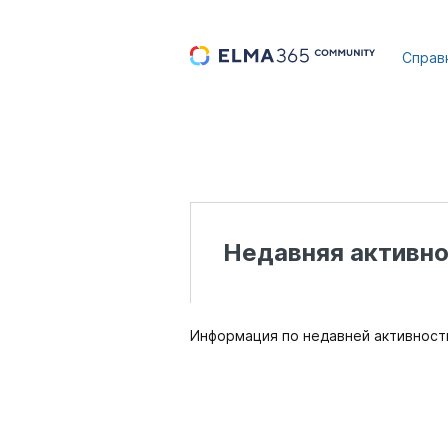
...
Справ
Недавняя активнос
Информация по недавней активности