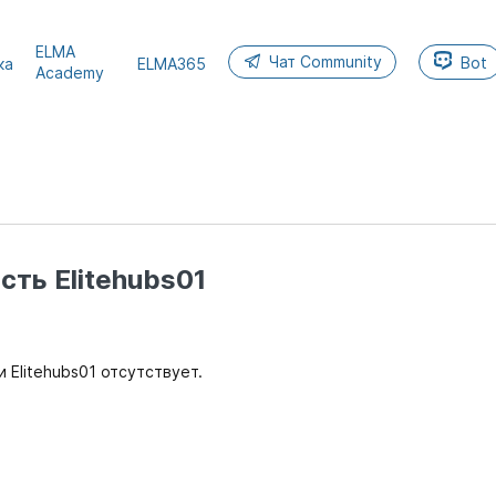
ELMA
Чат Community
Bot
ка
ELMA365
Academy
ть Elitehubs01
 Elitehubs01 отсутствует.