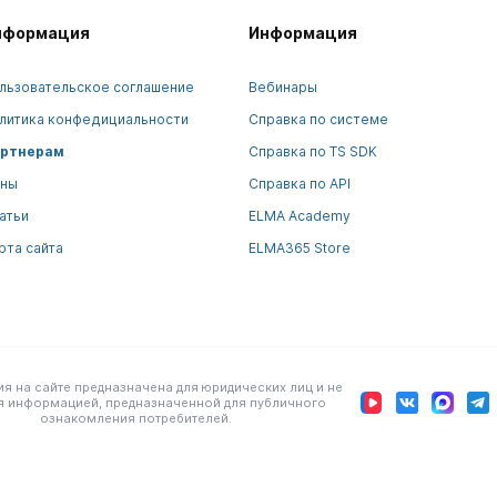
нформация
Информация
льзовательское соглашение
Вебинары
литика конфедициальности
Справка по системе
ртнерам
Справка по TS SDK
ны
Справка по API
атьи
ELMA Academy
рта сайта
ELMA365 Store
 на сайте предназначена для юридических лиц и не
я информацией, предназначенной для публичного
ознакомления потребителей.