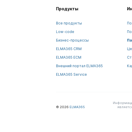
Продукты
И
Все продукты
По
Low-code
По
Бизнес-процессы
Па
ELMA365 CRM
Це
ELMA365 ECM
Ст
Внешний портал ELMA365
Ка
ELMA365 Service
Информация
© 2026
ELMA365
являетс