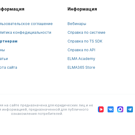
нформация
Информация
льзовательское соглашение
Вебинары
литика конфедициальности
Справка по системе
ртнерам
Справка по TS SDK
ны
Справка по API
атьи
ELMA Academy
рта сайта
ELMA365 Store
 на сайте предназначена для юридических лиц и не
я информацией, предназначенной для публичного
ознакомления потребителей.