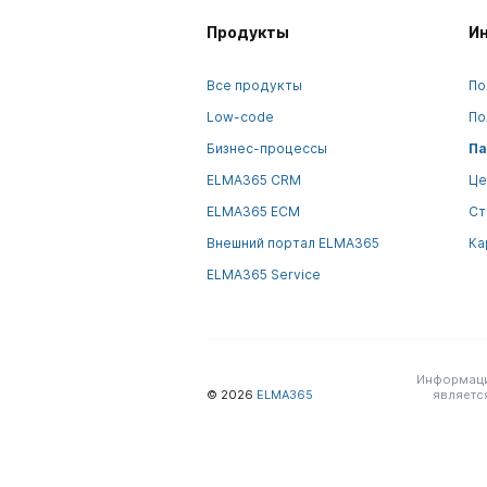
Продукты
И
Все продукты
По
Low-code
По
Бизнес-процессы
Па
ELMA365 CRM
Це
ELMA365 ECM
Ст
Внешний портал ELMA365
Ка
ELMA365 Service
Информация
© 2026
ELMA365
являетс