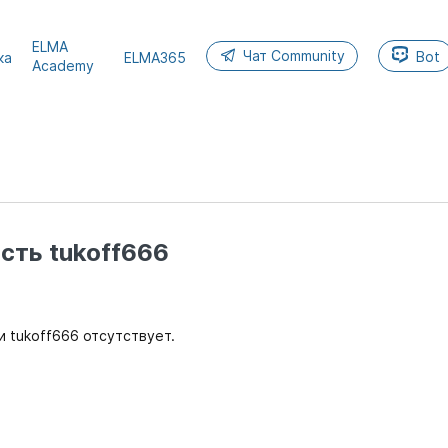
ELMA
Чат Community
Bot
ка
ELMA365
Academy
сть tukoff666
 tukoff666 отсутствует.