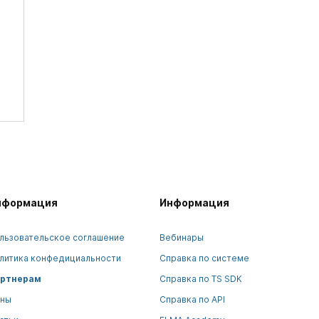
нформация
Информация
льзовательское соглашение
Вебинары
литика конфедициальности
Справка по системе
ртнерам
Справка по TS SDK
ны
Справка по API