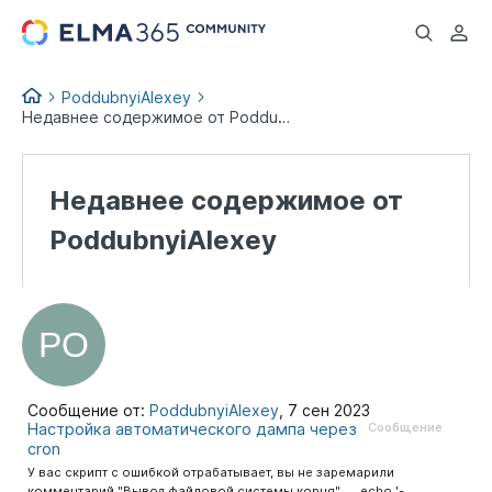
...
PoddubnyiAlexey
Недавнее содержимое от PoddubnyiAlexey
Недавнее содержимое от
PoddubnyiAlexey
Сообщение от:
PoddubnyiAlexey
,
7 сен 2023
Настройка автоматического дампа через
Сообщение
cron
У вас скрипт с ошибкой отрабатывает, вы не заремарили
комментарий "Вывод файловой системы корня" .....echo '-