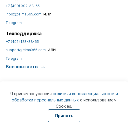
+7 (499) 302-33-65
или
inbox@elma365.com
Telegram
Техподдержка
+7 (495) 128-83-65
или
support@elma365.com
Telegram
Все контакты
Я принимаю условия
политики конфиденциальности и
обработки персональных данных
с использованием
Cookies.
© 2026
ELMA365
Информация на сайте предназначена для юридических лиц и не
Принять
является информацией, предназначенной для публичного
ознакомления потребителей.