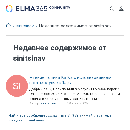
...
sinitsinav
Недавнее содержимое от sinitsinav
Недавнее содержимое от
sinitsinav
Чтение топика Kafka с использованием
npm-модуля kafkajs
Добрый день, Подключили в модуль ELMA365 версии
On-Premises 2024.4.61 npm-модуль kafkajs. Коннект из
скрипа к Kafka успешный, запись в топик -...
Автор:
sinitsinav
28 фев 2025
Найти все сообщения, созданные sinitsinav
Найти все темы,
созданные sinitsinav