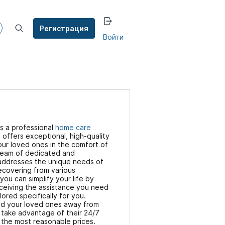
Регистрация
Войти
is a professional
home care
 offers exceptional, high-quality
our loved ones in the comfort of
team of dedicated and
addresses the unique needs of
recovering from various
you can simplify your life by
ceiving the assistance you need
lored specifically for you.
nd your loved ones away from
 take advantage of their 24/7
t the most reasonable prices.