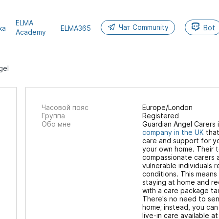
ELMA
Чат Community
Bot
ка
ELMA365
Academy
gel
Часовой пояс
Europe/London
Группа
Registered
Обо мне
Guardian Angel Carers 
company in the UK
that
care and support for y
your own home. Their 
compassionate carers 
vulnerable individuals 
conditions. This means 
staying at home and re
with a care package tai
There's no need to se
home; instead, you can
live-in care available a