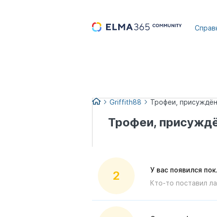
...
Справ
Griffith88
Трофеи, присуждённ
Трофеи, присуждё
У вас появился по
2
Кто-то поставил л