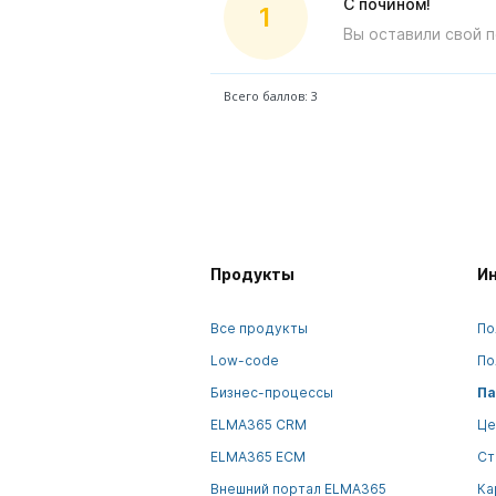
С почином!
1
Вы оставили свой 
Всего баллов: 3
Продукты
И
Все продукты
По
Low-code
По
Бизнес-процессы
Па
ELMA365 CRM
Це
ELMA365 ECM
Ст
Внешний портал ELMA365
Ка