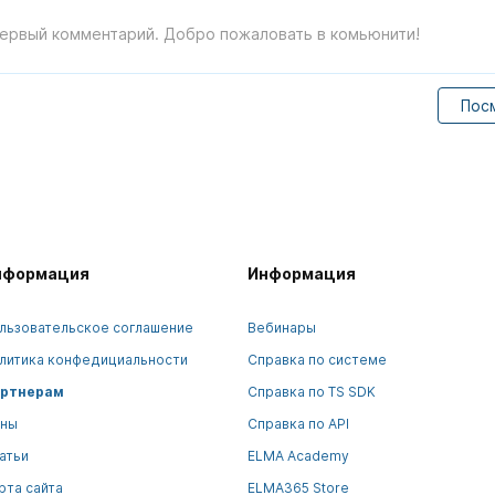
первый комментарий. Добро пожаловать в комьюнити!
Пос
нформация
Информация
льзовательское соглашение
Вебинары
литика конфедициальности
Справка по системе
ртнерам
Справка по TS SDK
ны
Справка по API
атьи
ELMA Academy
рта сайта
ELMA365 Store