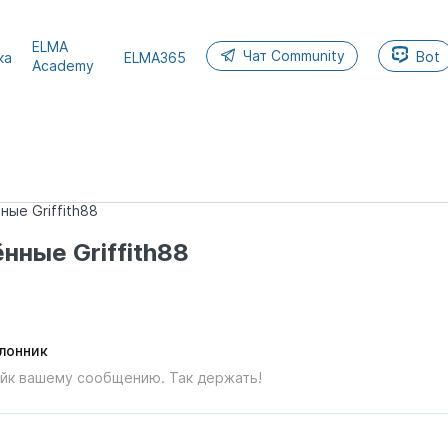
ELMA
Чат Community
Bot
ка
ELMA365
Academy
ые Griffith88
нные Griffith88
клонник
айк вашему сообщению. Так держать!