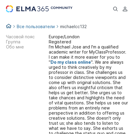
...
Все пользователи
michaelcc132
Часовой пояс
Europe/London
Группа
Registered
Обо мне
I'm Michael Jose and I'm a qualified
academic writer for MyClassProfessor.
I can make it more easier for you to
"
Do my class online
". We are always
urged to think creatively by my
professor in class. She challenges us
to consider distinctive viewpoints and
come up with original solutions. She
also offers us insightful criticism that
helps us get better. She urges us to
take chances and highlights the need
of vital questions. She helps us see our
problems from an entirely new
perspective in addition to offering us
creative solutions. She doesn't only
trust us; she also tends to listen to
what we have to say. She exhorts us
to challenge the status quo and come