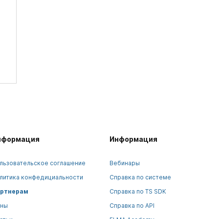
нформация
Информация
льзовательское соглашение
Вебинары
литика конфедициальности
Справка по системе
ртнерам
Справка по TS SDK
ны
Справка по API