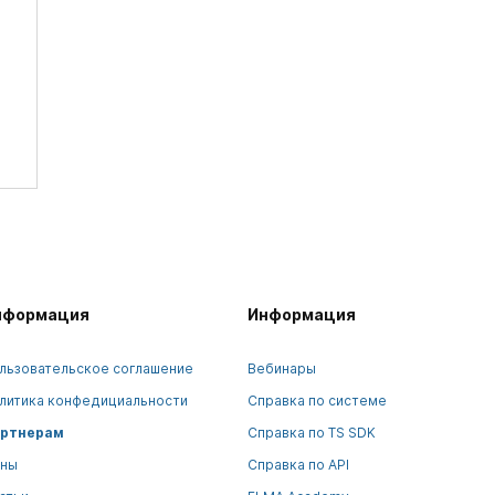
нформация
Информация
льзовательское соглашение
Вебинары
литика конфедициальности
Справка по системе
ртнерам
Справка по TS SDK
ны
Справка по API