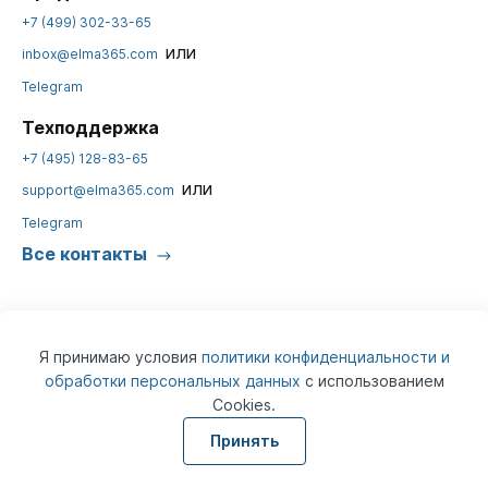
+7 (499) 302-33-65
или
inbox@elma365.com
Telegram
Техподдержка
+7 (495) 128-83-65
или
support@elma365.com
Telegram
Все контакты
Я принимаю условия
политики конфиденциальности и
обработки персональных данных
с использованием
Cookies.
© 2026
ELMA365
Информация на сайте предназначена для юридических лиц и не
Принять
является информацией, предназначенной для публичного
ознакомления потребителей.