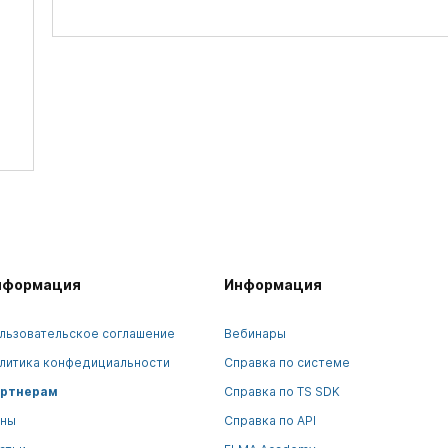
нформация
Информация
льзовательское соглашение
Вебинары
литика конфедициальности
Справка по системе
ртнерам
Справка по TS SDK
ны
Справка по API