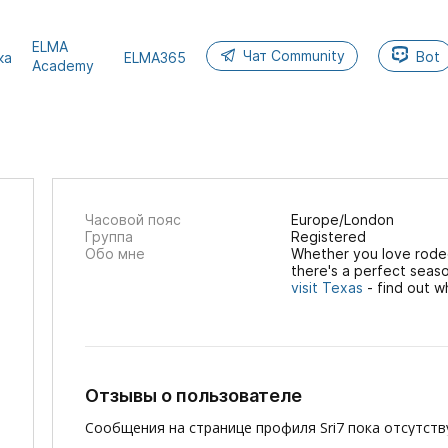
ELMA
Чат Community
Bot
ка
ELMA365
Academy
Часовой пояс
Europe/London
Группа
Registered
Обо мне
Whether you love rodeo
there's a perfect seas
visit Texas
- find out wh
Отзывы о пользователе
Сообщения на странице профиля Sri7 пока отсутств