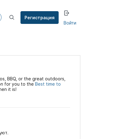
Регистрация
Войти
s, BBQ, or the great outdoors,
on for you to the
Best time to
en it is!
уют.