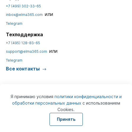
+7 (499) 302-33-65
или
inbox@elma365.com
Telegram
Техподдержка
+7 (495) 128-83-65
или
support@elma365.com
Telegram
Все контакты
Я принимаю условия
политики конфиденциальности и
обработки персональных данных
с использованием
Cookies.
© 2026
ELMA365
Информация на сайте предназначена для юридических лиц и не
Принять
является информацией, предназначенной для публичного
ознакомления потребителей.