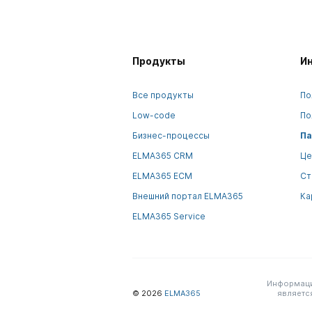
Продукты
И
Все продукты
По
Low-code
По
Бизнес-процессы
Па
ELMA365 CRM
Це
ELMA365 ECM
Ст
Внешний портал ELMA365
Ка
ELMA365 Service
Информация
© 2026
ELMA365
являетс