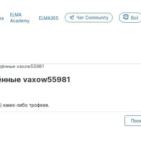
ELMA
Чат Community
Bot
ка
ELMA365
Academy
дённые vaxow55981
ённые vaxow55981
) каких-либо трофеев.
Пос