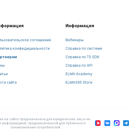
нформация
Информация
льзовательское соглашение
Вебинары
литика конфедициальности
Справка по системе
ртнерам
Справка по TS SDK
ны
Справка по API
атьи
ELMA Academy
рта сайта
ELMA365 Store
 на сайте предназначена для юридических лиц и не
я информацией, предназначенной для публичного
ознакомления потребителей.