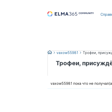
...
Справ
vaxow55981
Трофеи, присуж
Трофеи, присужд
vaxow55981 пока что не получал(а