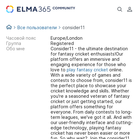
...
Все пользователи
consider11
Часовой пояс
Europe/London
Группа
Registered
Обо мне
Consider11 - the ultimate destination
for fantasy cricket enthusiasts!Our
platform offers an immersive and
engaging experience for those who
love to
play fantasy cricket
online.
With a wide variety of games and
contests to choose from, consider11 is
the perfect place to showcase your
cricket knowledge and skills. Whether
you're a seasoned veteran of fantasy
cricket or just getting started, our
platform offers something for
everyone. From daily contests to long-
term leagues, we've got it all. And with
our user-friendly interface and cutting-
edge technology, playing fantasy
cricket has never been easier or more
fun. So why wait? Join the consider11