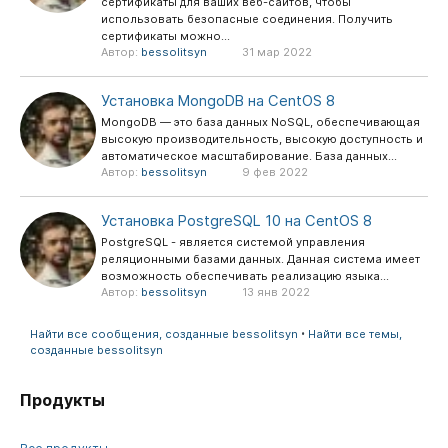
сертификаты для ваших веб-сайтов, чтобы
использовать безопасные соединения. Получить
сертификаты можно...
Автор:
bessolitsyn
31 мар 2022
Установка MongoDB на CentOS 8
MongoDB — это база данных NoSQL, обеспечивающая
высокую производительность, высокую доступность и
автоматическое масштабирование. База данных...
Автор:
bessolitsyn
9 фев 2022
Установка PostgreSQL 10 на CentOS 8
PostgreSQL - является системой управления
реляционными базами данных. Данная система имеет
возможность обеспечивать реализацию языка...
Автор:
bessolitsyn
13 янв 2022
Найти все сообщения, созданные bessolitsyn
Найти все темы,
созданные bessolitsyn
Продукты