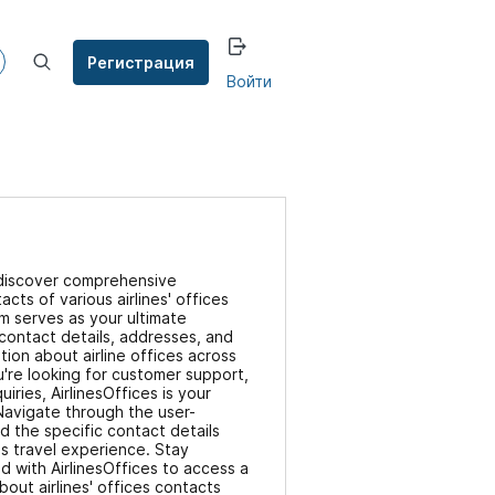
Регистрация
Войти
iscover comprehensive
cts of various airlines' offices
m serves as your ultimate
contact details, addresses, and
tion about airline offices across
're looking for customer support,
uiries, AirlinesOffices is your
Navigate through the user-
nd the specific contact details
s travel experience. Stay
 with AirlinesOffices to access a
bout airlines' offices contacts