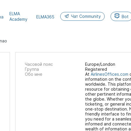
ELMA
Чат Community
Bot
ка
ELMA365
Academy
enao
Часовой пояс
Europe/London
Группа
Registered
Обо мне
At
AirlinesOffices.com
d
information on the conta
worldwide. This platfor
resource for obtaining 
other pertinent informa
the globe. Whether you
ticketing, or general inq
one-stop destination. 
friendly interface to fi
you need for a seamles
informed and connected
wealth of information a