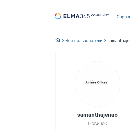
...
Справ
Все пользователи
samanthaj
samanthajenao
Новичок