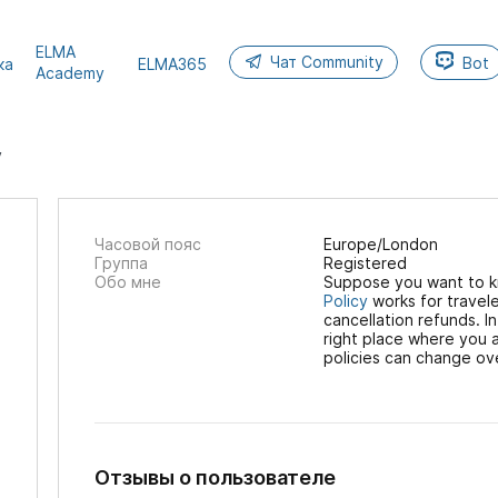
ELMA
Чат Community
Bot
ка
ELMA365
Academy
y
Часовой пояс
Europe/London
Группа
Registered
Обо мне
Suppose you want to 
Policy
works for travele
cancellation refunds. I
right place where you a
policies can change ov
Отзывы о пользователе