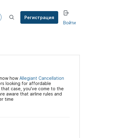
Регистрация
Войти
know how
Allegiant Cancellation
rs looking for affordable
n that case, you've come to the
re aware that airline rules and
er time