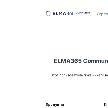
...
Справ
ELMA365 Communi
Этот пользователь пока ничего н
Продукты
И