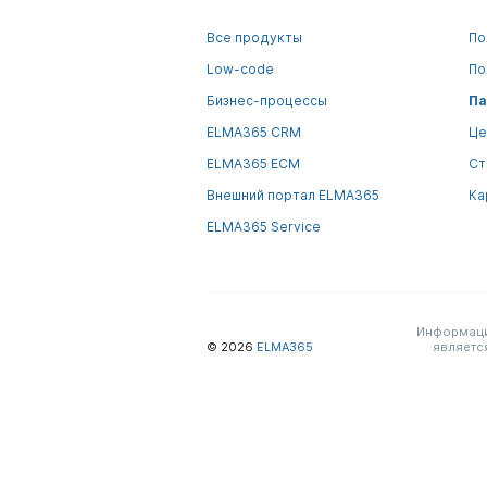
Все продукты
По
Low-code
По
Бизнес-процессы
Па
ELMA365 CRM
Це
ELMA365 ECM
Ст
Внешний портал ELMA365
Ка
ELMA365 Service
Информация
© 2026
ELMA365
являетс