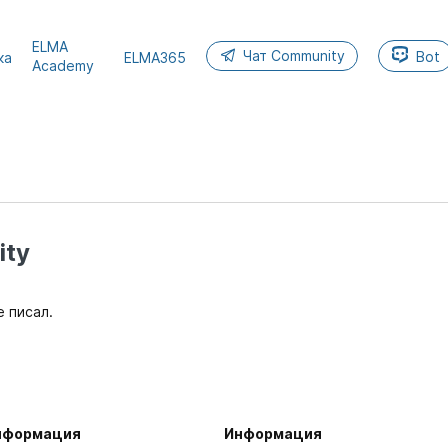
ELMA
Чат Community
Bot
ка
ELMA365
Academy
ty
е писал.
нформация
Информация