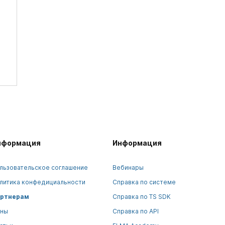
нформация
Информация
льзовательское соглашение
Вебинары
литика конфедициальности
Справка по системе
ртнерам
Справка по TS SDK
ны
Справка по API