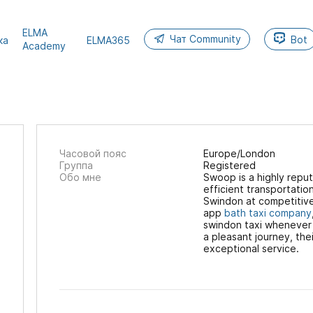
ELMA
Чат Community
Bot
ка
ELMA365
Academy
Часовой пояс
Europe/London
Группа
Registered
Обо мне
Swoop is a highly repu
efficient transportatio
Swindon at competitive 
app
bath taxi company
swindon taxi whenever
a pleasant journey, thei
exceptional service.