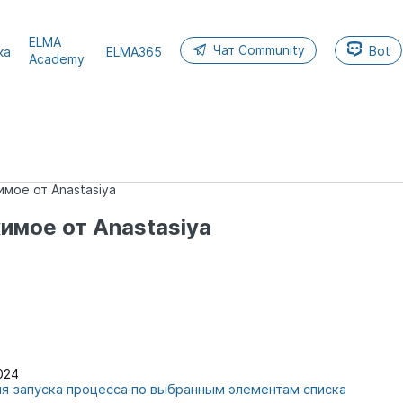
ELMA
Чат Community
Bot
ка
ELMA365
Academy
мое от Anastasiya
мое от Anastasiya
024
я запуска процесса по выбранным элементам списка