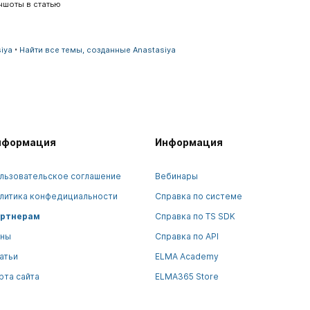
ншоты в статью
iya
Найти все темы, созданные Anastasiya
нформация
Информация
льзовательское соглашение
Вебинары
литика конфедициальности
Справка по системе
ртнерам
Справка по TS SDK
ны
Справка по API
атьи
ELMA Academy
рта сайта
ELMA365 Store