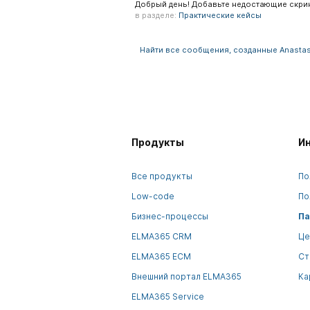
Добрый день! Добавьте недостающие скри
в разделе:
Практические кейсы
Найти все сообщения, созданные Anastas
Продукты
И
Все продукты
По
Low-code
По
Бизнес-процессы
Па
ELMA365 CRM
Це
ELMA365 ECM
Ст
Внешний портал ELMA365
Ка
ELMA365 Service