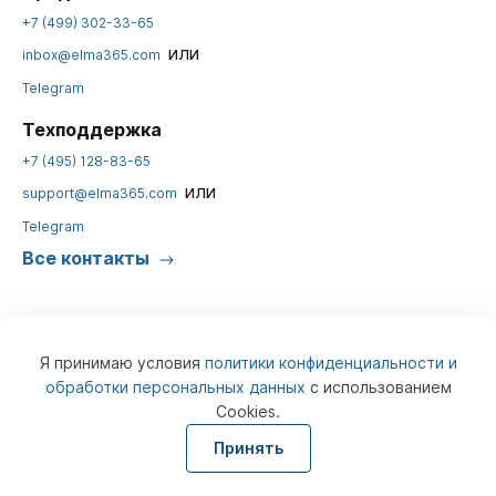
+7 (499) 302-33-65
или
inbox@elma365.com
Telegram
Техподдержка
+7 (495) 128-83-65
или
support@elma365.com
Telegram
Все контакты
Я принимаю условия
политики конфиденциальности и
обработки персональных данных
с использованием
Cookies.
© 2026
ELMA365
Информация на сайте предназначена для юридических лиц и не
Принять
является информацией, предназначенной для публичного
ознакомления потребителей.