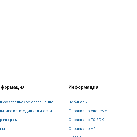
нформация
Информация
льзовательское соглашение
Вебинары
литика конфедициальности
Справка по системе
ртнерам
Справка по TS SDK
ны
Справка по API