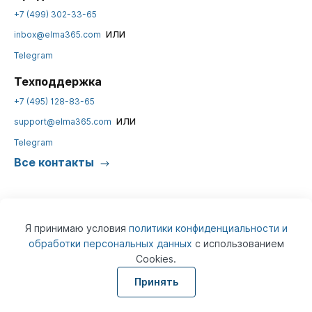
+7 (499) 302-33-65
или
inbox@elma365.com
Telegram
Техподдержка
+7 (495) 128-83-65
или
support@elma365.com
Telegram
Все контакты
Я принимаю условия
политики конфиденциальности и
обработки персональных данных
с использованием
Cookies.
© 2026
ELMA365
Информация на сайте предназначена для юридических лиц и не
Принять
является информацией, предназначенной для публичного
ознакомления потребителей.