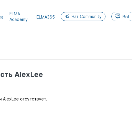
ELMA
Чат Community
Bot
ка
ELMA365
Academy
сть AlexLee
 AlexLee отсутствует.