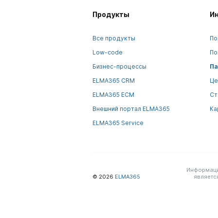
Продукты
И
Все продукты
По
Low-code
По
Бизнес-процессы
Па
ELMA365 CRM
Це
ELMA365 ECM
Ст
Внешний портал ELMA365
Ка
ELMA365 Service
Информация
© 2026
ELMA365
являетс