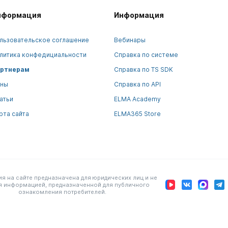
нформация
Информация
льзовательское соглашение
Вебинары
литика конфедициальности
Справка по системе
ртнерам
Справка по TS SDK
ны
Справка по API
атьи
ELMA Academy
рта сайта
ELMA365 Store
 на сайте предназначена для юридических лиц и не
я информацией, предназначенной для публичного
ознакомления потребителей.