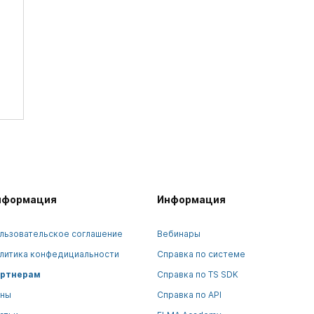
нформация
Информация
льзовательское соглашение
Вебинары
литика конфедициальности
Справка по системе
ртнерам
Справка по TS SDK
ны
Справка по API