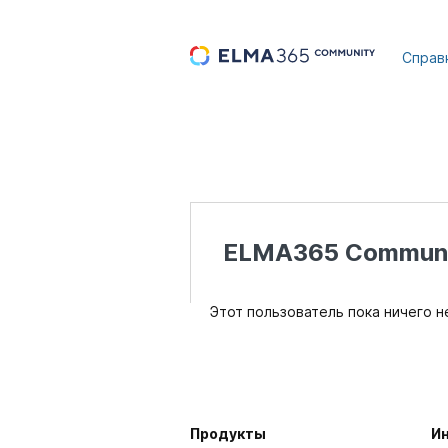
...
Справ
ELMA365 Communi
Этот пользователь пока ничего н
Продукты
И