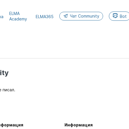
ELMA
Чат Community
Bot
ка
ELMA365
Academy
ty
е писал.
нформация
Информация