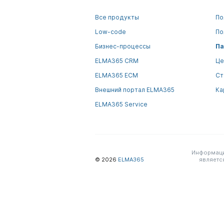
Все продукты
По
Low-code
По
Бизнес-процессы
Па
ELMA365 CRM
Це
ELMA365 ECM
Ст
Внешний портал ELMA365
Ка
ELMA365 Service
Информация
© 2026
ELMA365
являетс