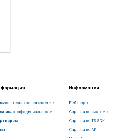
нформация
Информация
льзовательское соглашение
Вебинары
литика конфедициальности
Справка по системе
ртнерам
Справка по TS SDK
ны
Справка по API