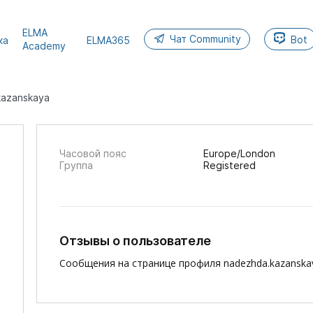
ELMA
Чат Community
Bot
ка
ELMA365
Academy
kazanskaya
Часовой пояс
Europe/London
Группа
Registered
Отзывы о пользователе
Сообщения на странице профиля nadezhda.kazanskay