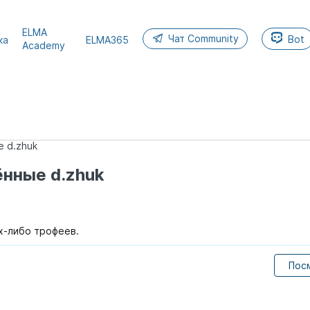
ELMA
Чат Community
Bot
ка
ELMA365
Academy
 d.zhuk
нные d.zhuk
их-либо трофеев.
Пос