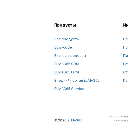
Продукты
И
Все продукты
По
Low-code
По
Бизнес-процессы
Па
ELMA365 CRM
Це
ELMA365 ECM
Ст
Внешний портал ELMA365
Ка
ELMA365 Service
Информация
© 2026
ELMA365
являетс