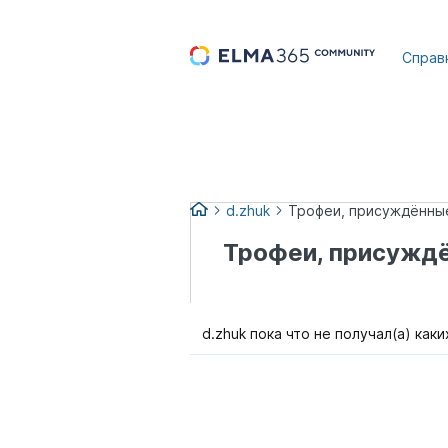
...
Справ
d.zhuk
Трофеи, присуждённые
Трофеи, присуждё
d.zhuk пока что не получал(а) как