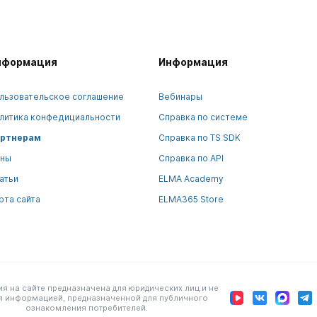
нформация
Информация
льзовательское соглашение
Вебинары
литика конфедициальности
Справка по системе
ртнерам
Справка по TS SDK
ны
Справка по API
атьи
ELMA Academy
рта сайта
ELMA365 Store
 на сайте предназначена для юридических лиц и не
я информацией, предназначенной для публичного
ознакомления потребителей.