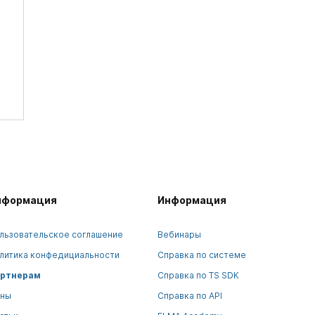
нформация
Информация
льзовательское соглашение
Вебинары
литика конфедициальности
Справка по системе
ртнерам
Справка по TS SDK
ны
Справка по API