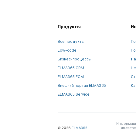
Продукты
И
Все продукты
По
Low-code
По
Бизнес-процессы
Па
ELMA365 CRM
Це
ELMA365 ECM
Ст
Внешний портал ELMA365
Ка
ELMA365 Service
Информация
© 2026
ELMA365
являетс