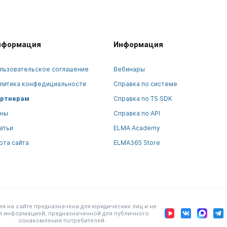
нформация
Информация
льзовательское соглашение
Вебинары
литика конфедициальности
Справка по системе
ртнерам
Справка по TS SDK
ны
Справка по API
атьи
ELMA Academy
рта сайта
ELMA365 Store
 на сайте предназначена для юридических лиц и не
я информацией, предназначенной для публичного
ознакомления потребителей.