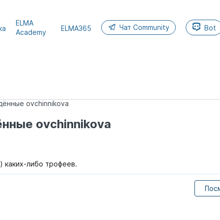
ELMA
Чат Community
Bot
ка
ELMA365
Academy
ённые ovchinnikova
нные ovchinnikova
а) каких-либо трофеев.
Пос