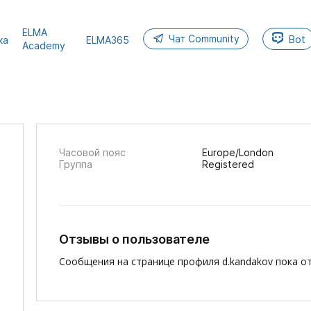
ELMA
Чат Community
Bot
ка
ELMA365
Academy
Часовой пояс
Europe/London
Группа
Registered
Отзывы о пользователе
Сообщения на странице профиля d.kandakov пока от