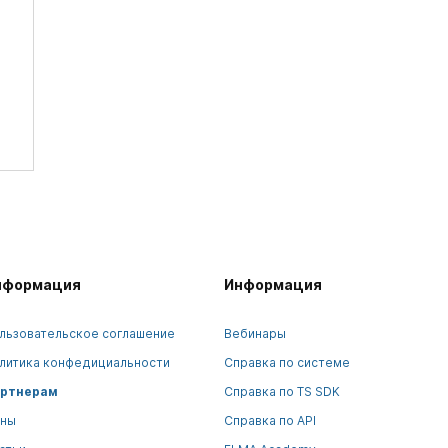
нформация
Информация
льзовательское соглашение
Вебинары
литика конфедициальности
Справка по системе
ртнерам
Справка по TS SDK
ны
Справка по API