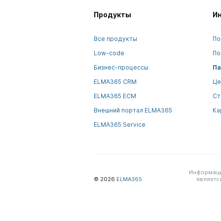
Продукты
И
Все продукты
По
Low-code
По
Бизнес-процессы
Па
ELMA365 CRM
Це
ELMA365 ECM
Ст
Внешний портал ELMA365
Ка
ELMA365 Service
Информация
© 2026
ELMA365
являетс