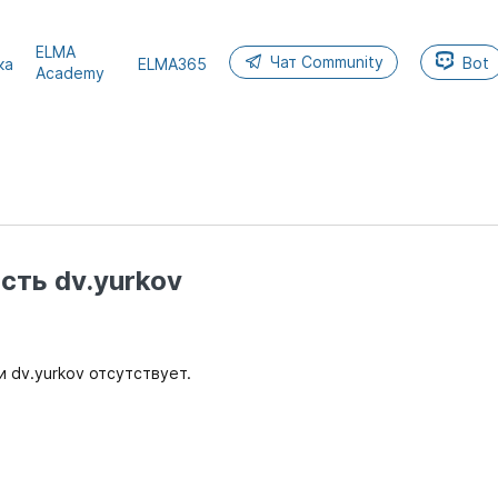
ELMA
Чат Community
Bot
ка
ELMA365
Academy
сть dv.yurkov
 dv.yurkov отсутствует.