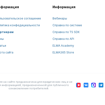
нформация
Информация
льзовательское соглашение
Вебинары
литика конфедициальности
Справка по системе
ртнерам
Справка по TS SDK
ны
Справка по API
атьи
ELMA Academy
рта сайта
ELMA365 Store
 на сайте предназначена для юридических лиц и не
я информацией, предназначенной для публичного
ознакомления потребителей.