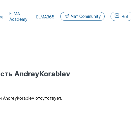
ELMA
Чат Community
Bot
ка
ELMA365
Academy
сть AndreyKorablev
 AndreyKorablev отсутствует.