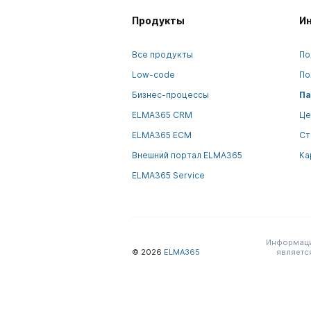
Продукты
И
Все продукты
По
Low-code
По
Бизнес-процессы
Па
ELMA365 CRM
Це
ELMA365 ECM
Ст
Внешний портал ELMA365
Ка
ELMA365 Service
Информация
© 2026
ELMA365
являетс