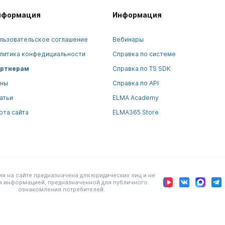
нформация
Информация
льзовательское соглашение
Вебинары
литика конфедициальности
Справка по системе
ртнерам
Справка по TS SDK
ны
Справка по API
атьи
ELMA Academy
рта сайта
ELMA365 Store
 на сайте предназначена для юридических лиц и не
я информацией, предназначенной для публичного
ознакомления потребителей.