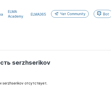
ELMA
Чат Community
Bot
ка
ELMA365
Academy
сть serzhserikov
 serzhserikov отсутствует.