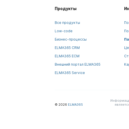
Продукты
И
Все продукты
По
Low-code
По
Бизнес-процессы
Па
ELMA365 CRM
Це
ELMA365 ECM
Ст
Внешний портал ELMA365
Ка
ELMA365 Service
Информация
© 2026
ELMA365
являетс