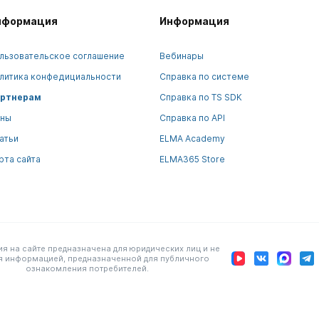
нформация
Информация
льзовательское соглашение
Вебинары
литика конфедициальности
Справка по системе
ртнерам
Справка по TS SDK
ны
Справка по API
атьи
ELMA Academy
рта сайта
ELMA365 Store
 на сайте предназначена для юридических лиц и не
я информацией, предназначенной для публичного
ознакомления потребителей.