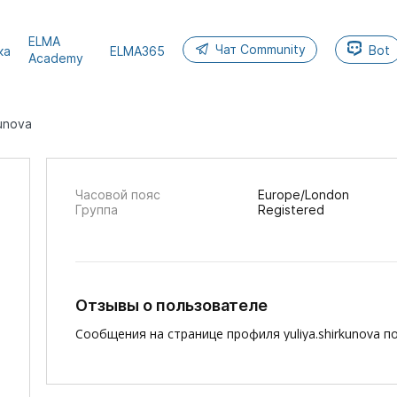
ELMA
Чат Community
Bot
ка
ELMA365
Academy
kunova
Часовой пояс
Europe/London
Группа
Registered
Отзывы о пользователе
Сообщения на странице профиля yuliya.shirkunova п