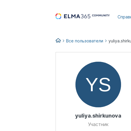
...
Справ
Все пользователи
yuliya.shir
yuliya.shirkunova
Участник