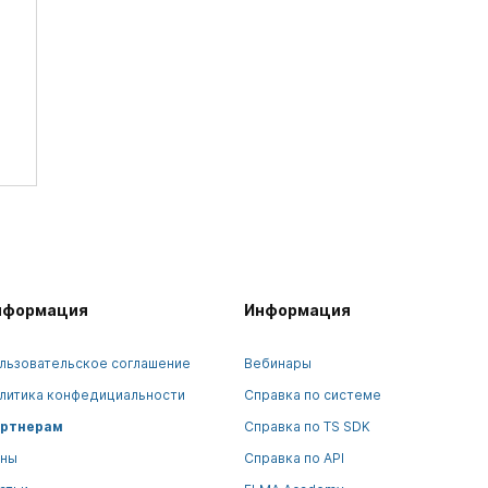
нформация
Информация
льзовательское соглашение
Вебинары
литика конфедициальности
Справка по системе
ртнерам
Справка по TS SDK
ны
Справка по API