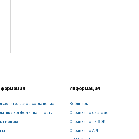
нформация
Информация
льзовательское соглашение
Вебинары
литика конфедициальности
Справка по системе
ртнерам
Справка по TS SDK
ны
Справка по API