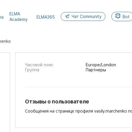
ELMA
Чат Community
Bot
ка
ELMA365
Academy
chenko
Часовой пояс
Europe/London
Группа
Партнеры
Отзывы о пользователе
Сообщения на странице профиля vasily.marchenko п