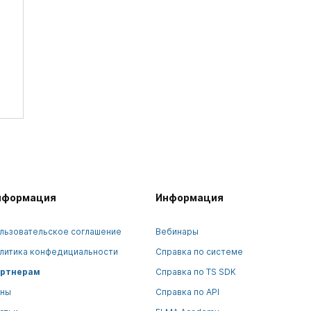
нформация
Информация
льзовательское соглашение
Вебинары
литика конфедициальности
Справка по системе
ртнерам
Справка по TS SDK
ны
Справка по API