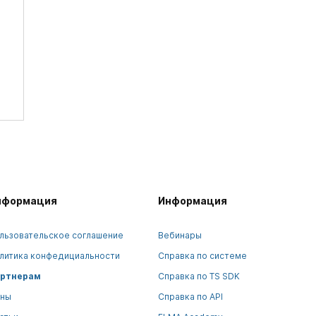
нформация
Информация
льзовательское соглашение
Вебинары
литика конфедициальности
Справка по системе
ртнерам
Справка по TS SDK
ны
Справка по API