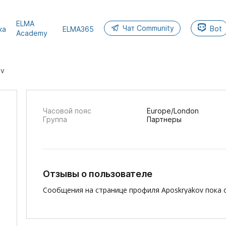
ELMA
Чат Community
Bot
ка
ELMA365
Academy
ov
Часовой пояс
Europe/London
Группа
Партнеры
Отзывы о пользователе
Сообщения на странице профиля Aposkryakov пока 