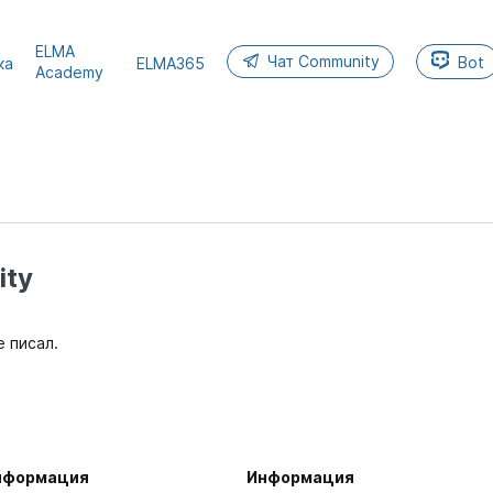
ELMA
Чат Community
Bot
ка
ELMA365
Academy
ty
е писал.
нформация
Информация