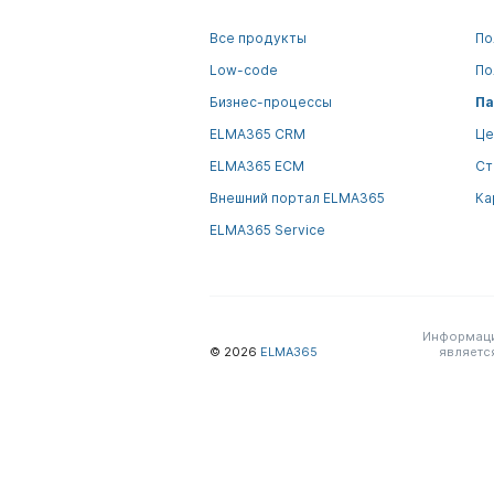
Все продукты
По
Low-code
По
Бизнес-процессы
Па
ELMA365 CRM
Це
ELMA365 ECM
Ст
Внешний портал ELMA365
Ка
ELMA365 Service
Информация
© 2026
ELMA365
являетс