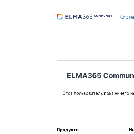
...
Справ
ELMA365 Communi
Этот пользователь пока ничего н
Продукты
И