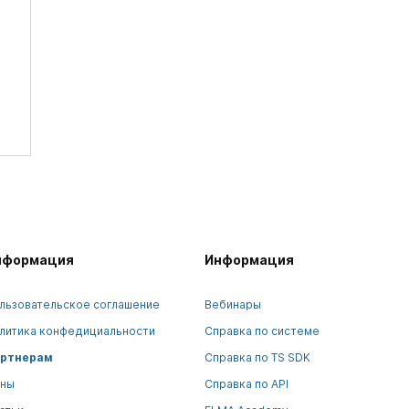
нформация
Информация
льзовательское соглашение
Вебинары
литика конфедициальности
Справка по системе
ртнерам
Справка по TS SDK
ны
Справка по API