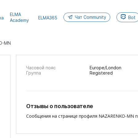
ELMA
Чат Community
Bot
ка
ELMA365
Academy
O-MN
Часовой пояс
Europe/London
Группа
Registered
Отзывы о пользователе
Сообщения на странице профиля NAZARENKO-MN по