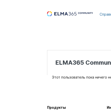
...
Справ
ELMA365 Communi
Этот пользователь пока ничего н
Продукты
И