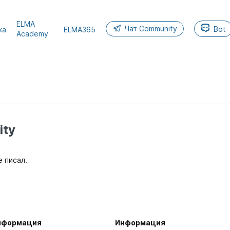
ELMA
Чат Community
Bot
ка
ELMA365
Academy
ty
е писал.
нформация
Информация