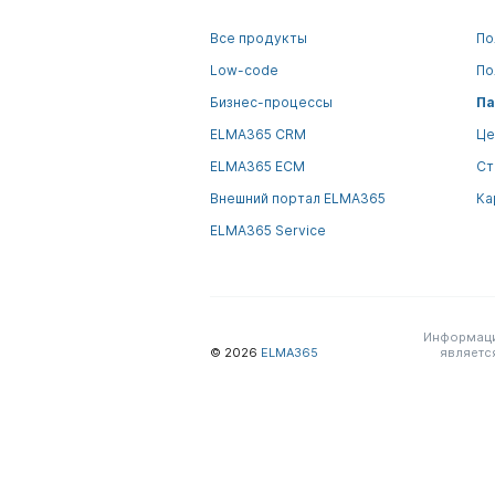
Все продукты
По
Low-code
По
Бизнес-процессы
Па
ELMA365 CRM
Це
ELMA365 ECM
Ст
Внешний портал ELMA365
Ка
ELMA365 Service
Информация
© 2026
ELMA365
являетс